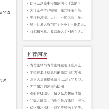
如何区别猪中毒性疾病与传染病？
为什么牛羊张嘴喘、腹式呼吸不能一上来就打氟苯尼考多西环素、卡那霉素泰乐菌素等？而是先打氨茶碱、呋塞米、地塞米松？
病的原
牛浑身潮湿、出汗，不能大意！多半是“牛酮病”这个配方投喂，几天快速恢复正常。养牛必看
猪一到夏天就“喘”个不停？不是老天不饶猪，是你没看透这三层病根
育肥猪猝死、腹部胀大？别再误诊，这是魏氏梭菌毒素中毒
推荐阅读
青霉素钠与青霉素钾在临床应用上的区别
羊捻转血矛线虫病的预防治疗方法
注射大量猪瘟疫苗可以治疗非典型猪瘟吗？能“药到病除吗”？
气过
羔羊腹泻的原因与防治
都有神经症状，猪伪狂犬和链球菌脑炎怎么区别？
非瘟无疫苗，消毒不是万能的！90%猪场都踩过的生物安全误区
如何用水治疗一些简单猪病？简单又省钱