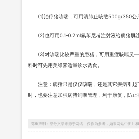
(1)治疗猪咳喘，可用清肺止咳散500g/35
(2)也可用0.1-0.2ml氟苯尼考注射液给病
(3)对咳喘比较严重的患猪，可用重症咳喘灵
料时可先用美维素适量饮水诱食。
注意：病猪只是仅仅咳喘，还是其它疾病引起
时，也要注意加强病猪饲喂管理，利于康复，防止
郑重声明：部分文章来源于网络，仅作为参考，如果网站中图片和