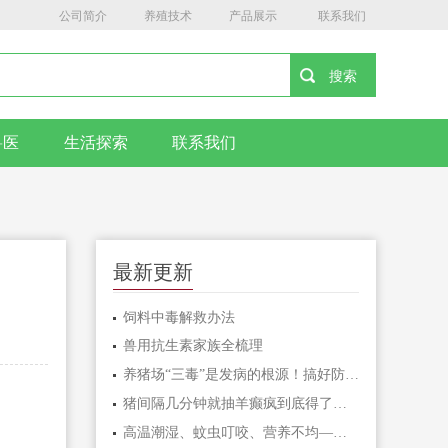
公司简介
养殖技术
产品展示
联系我们
兽医
生活探索
联系我们
最新更新
饲料中毒解救办法
兽用抗生素家族全梳理
养猪场“三毒”是发病的根源！搞好防治很重要！
猪间隔几分钟就抽羊癫疯到底得了什么病呢？
高温潮湿、蚊虫叮咬、营养不均——猪湿疹三大诱因及预防对策