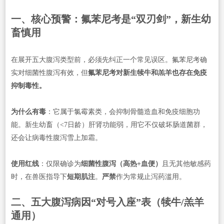
一、核心预警：氟苯尼考是“双刃剑”，新生幼
畜慎用
在展开五大腹泻类型前，必须先纠正一个常见误区。氟苯尼考确
实对细菌性腹泻有效，但
氟苯尼考对新生犊牛和羔羊也存在免疫
抑制毒性。
为什么有毒
：它属于氯霉素类，会抑制骨髓造血和免疫细胞功
能。新生幼畜（<7日龄）肝肾功能弱，用它不仅破坏肠道菌群，
还会让病毒性腹泻雪上加霜。
使用红线
：仅限确诊为
细菌性腹泻（高热+血便）
且无其他敏感药
时，在兽医指导下
短期肌注
。
严禁
作为常规止泻药滥用。
二、五大腹泻病因“对号入座”表（犊牛/羔羊
通用）