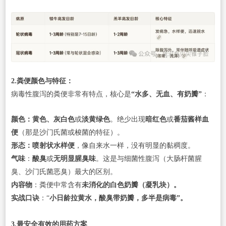
2.粪便颜色与特征：
病毒性腹泻的粪便非常有特点，核心是
“水多、无血、有奶瓣”
：
颜色：黄色、灰白色
或
淡黄绿色
。绝少出现
暗红色
或
番茄酱样血
便
（那是沙门氏菌或梭菌的特征）。
形态：喷射状水样便
，像自来水一样，没有明显的黏稠度。
气味
：
酸臭
或
无明显腥臭味
。这是与细菌性腹泻（大肠杆菌腥
臭、沙门氏菌恶臭）最大的区别。
内容物
：粪便中常含有
未消化的白色奶瓣（凝乳块）。
实战口诀
：“
小日龄拉黄水，酸臭带奶瓣，多半是病毒”。
3.最安全有效的用药方案