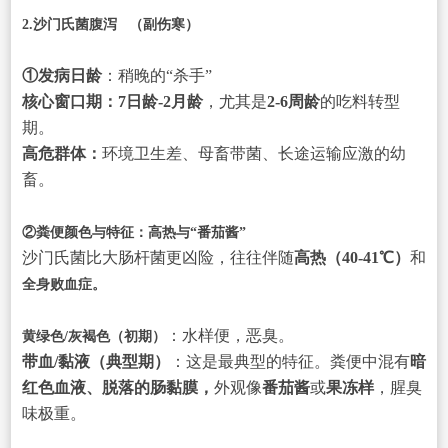
2.
沙门氏菌腹泻
（副伤寒）
①发病日龄
：稍晚的“杀手”
核心窗口期：7日龄-2月龄
，尤其是
2-6周龄
的吃料转型
期。
高危群体：
环境卫生差、母畜带菌、长途运输应激的幼
畜。
②粪便颜色与特征：高热与“番茄酱”
沙门氏菌比大肠杆菌更凶险，往往伴随
高热（40-41℃）
和
全身败血症。
：水样便，恶臭。
黄绿色/灰褐色（初期）
带血/黏液（典型期）
：这是最典型的特征。粪便中混有
暗
红色血液、脱落的肠黏膜，
外观像
番茄酱
或
果冻样
，腥臭
味极重。