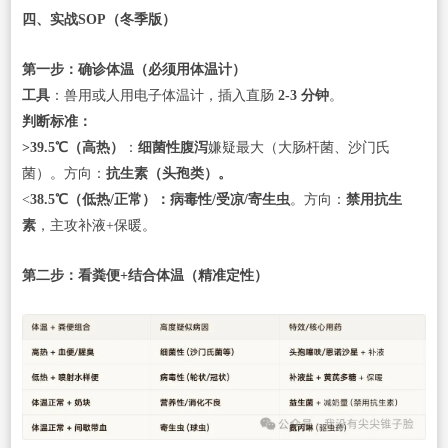
四、实战SOP（冬季版）
第一步：确诊体温（必须用体温计）
工具
：兽用或人用电子体温计，插入直肠
2-3 分钟
。
判断标准：
>39.5℃（高热）
：
细菌性腹泻
嫌疑最大（大肠杆菌、沙门氏
菌）。方向：
抗生素（头孢类）。
<
38.5℃（低热/正常）：病毒性/受凉/寄生虫
。方向：
禁用抗生
素
，主攻补液+保暖。
第二步：看粪便+结合体温（精准定性）