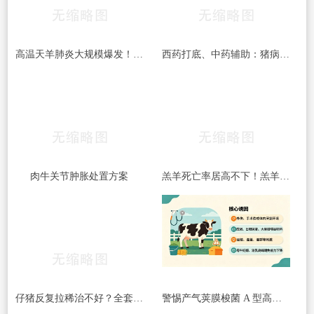
高温天羊肺炎大规模爆发！多杀性巴氏杆菌病高发，养殖户务必警惕
西药打底、中药辅助：猪病混合感染用药方案大全（附秋冬高发两种组合的完整处方）
肉牛关节肿胀处置方案
羔羊死亡率居高不下！羔羊常见5大杀手病，早发现、早预防，少伤亡！​
仔猪反复拉稀治不好？全套处理方案收好
警惕产气荚膜梭菌 A 型高发｜牛梭菌病综合防控指南