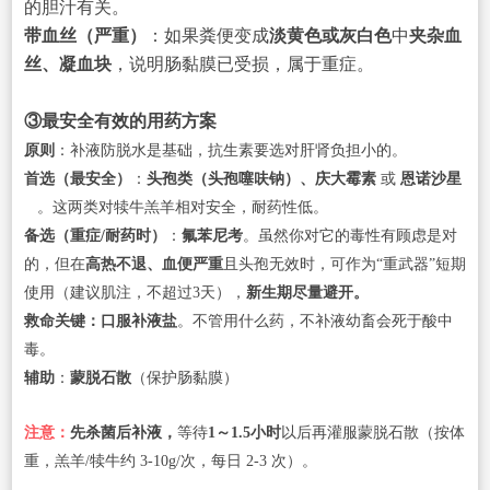
的胆汁有关。
带血丝（严重）
：如果粪便变成
淡黄色或灰白色
中
夹杂血
丝、凝血块
，说明肠黏膜已受损，属于重症。
③最安全有效的用药方案
原则
：补液防脱水是基础，抗生素要选对肝肾负担小的。
首选（最安全）
：
头孢类（头孢噻呋钠）、庆大霉素
或
恩诺沙星
。这两类对犊牛羔羊相对安全，耐药性低。
备选（重症/耐药时）
：
氟苯尼考
。虽然你对它的毒性有顾虑是对
的，但在
高热不退、血便严重
且头孢无效时，可作为“重武器”短期
使用（建议肌注，不超过3天），
新生期尽量避开。
救命关键：口服补液盐
。不管用什么药，不补液幼畜会死于酸中
毒。
辅助
：
蒙脱石散
（保护肠黏膜）
注意：
先杀菌后补液，
等待
1～1.5小时
以后再灌服蒙脱石散（按体
重，羔羊/犊牛约 3-10g/次，每日 2-3 次）。