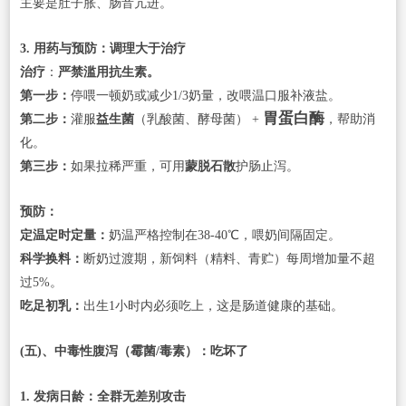
主要是肚子胀、肠音亢进。
3. 用药与预防：调理大于治疗
治疗
：
严禁滥用抗生素。
第一步：
停喂一顿奶或减少1/3奶量，改喂温口服补液盐。
胃蛋白酶
第二步：
灌服
益生菌
（乳酸菌、酵母菌） +
，帮助消
化。
第三步：
如果拉稀严重，可用
蒙脱石散
护肠止泻。
预防：
定温定时定量：
奶温严格控制在38-40℃，喂奶间隔固定。
科学换料：
断奶过渡期，新饲料（精料、青贮）每周增加量不超
过5%。
吃足初乳：
出生1小时内必须吃上，这是肠道健康的基础。
(五)、中毒性腹泻（霉菌/毒素）：吃坏了
1. 发病日龄：全群无差别攻击