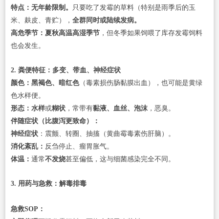
特点：无年龄限制。
只要吃了发霉的草料（特别是雨季后的玉
米、麸皮、青贮），
全群同时或陆续发病。
高危季节：夏秋高温高湿季节
，但冬季如果饲喂了库存发霉饲料
也会发生。
2. 粪便特征：多变、带血、神经症状
颜色：黑褐色、暗红色
（毒素损伤肠黏膜出血），也可能是黄绿
色水样便。
形态：水样
或
糊状
，常带有
黏液、血丝、泡沫
，恶臭。
伴随症状（比腹泻更致命）：
神经症状
：震颤、转圈、抽搐（黄曲霉毒素伤肝脑）。
消化紊乱：
反刍停止、瘤胃胀气。
体温：
通常
不发烧
甚至偏低，这与细菌感染完全不同。
3. 用药与急救：解毒排毒
急救SOP：