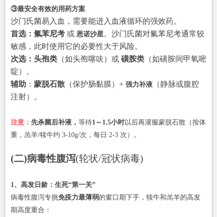
③最安全有效的用药方案
沙门氏菌易入血，需要能进入血液循环的强效药。
首选：氟苯尼考
或
。沙门氏菌对氟苯尼考通常较
恩诺沙星
敏感，此时使用它的必要性大于风险。
次选：头孢类
（如头孢噻呋）或
磺胺类
（如磺胺间甲氧嘧
啶）。
辅助
：
蒙脱石散
（保护肠黏膜）+
（静脉或腹腔
强力补液
注射）。
注意：
先杀菌后补液，
等待
1～1.5小时
以后再灌服蒙脱石散（按体
重，羔羊/犊牛约 3-10g/次，每日 2-3 次）。
(二)病毒性腹泻
(轮状/冠状病毒)
1、高发日龄：生死“第一关”
病毒性腹泻专挑
免疫力最薄弱
的窗口期下手，犊牛和羔羊的高发
期高度重合：