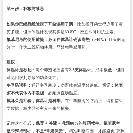
第三步：补救与禁忌
如果你已经靠经验摸了耳朵误用了药
：比如摸耳朵觉得凉用了黄
芪多糖，但插体温计发现其实是39.8℃，应立即补用抗生素。
氟苯尼考的使用前提：
必须在
体温计确诊高热（>40℃）
且头孢无
效时，作为二线药物使用。严禁凭手感用药。
建议：
体温计是标配
：每个养殖场应备有
2-3支体温计
。成本极低，但能
避免因误判导致的幼畜死亡。
冬季防误判：
通辽冬季寒冷，病畜体表温度普遍低。
切记：体表
凉不代表体内不发烧
，必须测直肠温度。
摸耳朵是经验，体温计是科学
。在牛羊腹泻的防治上，请相信科
学数据，减少经验主义带来的损失。
记住这个公式：
保暖 + 补液 = 救活80%的腹泻犊牛
。
氟苯尼考
是“特种部队”，不是“常规保安”。
精准判断病因，才能避免“药到