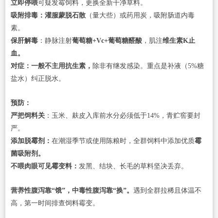
立即停喂
可疑发霉饲料，更换全新干净草料。
吸附排毒：灌服蒙脱石散
（量大些）或药用炭，吸附肠道内毒
素。
保肝解毒
：静脉注射
葡萄糖+Vc+葡萄糖醛酸
，肌注
维生素K止
血。
对症：一般不主用抗生素，
除非有继发感染。重点是补液（5%糖
盐水）纠正脱水。
预防：
严把饲料关
：玉米、麸皮入库前水分必须低于14%，青贮窖要封
严。
添加脱霉剂：
在潮湿季节或使用陈粮时，全群饲料中添加优质
霉
菌吸附剂。
不喂肉眼可见霉变料：
发黑、结块、长毛的草料坚决丢弃。
营养性腹泻靠“饿”，中毒性腹泻靠“换”。
遇到全群拉稀且体温不
高，第一时间排查饲料霉变。