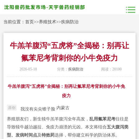
当前位置：
首页
>>
养殖技术
>>
疾病防治
牛羔羊腹泻“五虎将”全揭秘：别再让
氟苯尼考背刺你的小牛免疫力
2026-05-18
分类：
疾病防治
阅读：20100
牛羔羊腹泻“五虎将”全揭秘：别再让氟苯尼考背刺你的小牛免
疫力
内蒙古
原创
我没有尖尖锥子脸
养殖朋友们，新生犊牛羔羊腹泻全年高发，
乱用氟苯尼考
往往是
导致犊牛越治越拉、免疫力崩溃的元凶。本文将结合
五大腹泻类
型、发病时间点
及
特效药
选择，帮你建立科学的防治体系。