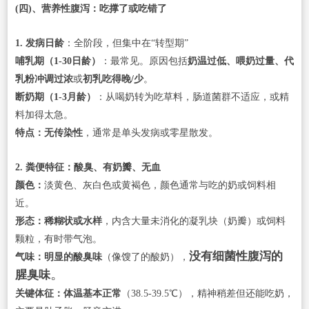
(四)、营养性腹泻：吃撑了或吃错了
1. 发病日龄
：全阶段，但集中在“转型期”
哺乳期（1-30日龄）
：最常见。原因包括
奶温过低、喂奶过量、代
乳粉冲调过浓
或
初乳吃得晚/少
。
断奶期（1-3月龄）
：从喝奶转为吃草料，肠道菌群不适应，或精
料加得太急。
特点：无传染性
，通常是单头发病或零星散发。
2. 粪便特征：酸臭、有奶瓣、无血
颜色：
淡黄色、灰白色或黄褐色，颜色通常与吃的奶或饲料相
近。
形态：稀糊状或水样
，内含大量未消化的凝乳块（奶瓣）或饲料
颗粒，有时带气泡。
没有细菌性腹泻的
气味：明显的酸臭味
（像馊了的酸奶），
。
腥臭味
关键体征：体温基本正常
（38.5-39.5℃），精神稍差但还能吃奶，