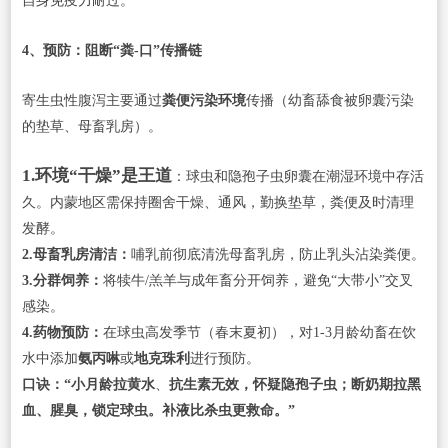
自身免疫力耐过。
4、预防：阻断“粪-口”传播链
寄生虫性腹泻主要通过
粪便污染环境
传播（幼畜舔食被卵囊污染
的垫草、母畜乳房）。
1.环境“干燥”是王道
：球虫和隐孢子虫卵囊在潮湿环境中存活
久。内蒙地区需保持圈舍干燥、通风，勤换垫草，粪便及时清理
发酵。
2.母畜乳房清洁：
哺乳前彻底清洗母畜乳房，防止乳头沾染粪便。
3.分群饲养：
将犊牛/羔羊与成年畜分开饲养，避免“大带小”交叉
感染。
4.药物预防：
在球虫高发季节（春末夏初），对1-3月龄幼畜在饮
水中添加
氨丙啉
或
地克珠利
进行预防。
口诀：“小月龄拉黄水
、
抗生素无效，怀疑隐孢子虫；断奶期拉黑
血、腥臭，锁定球虫。补液比杀虫更救命。”