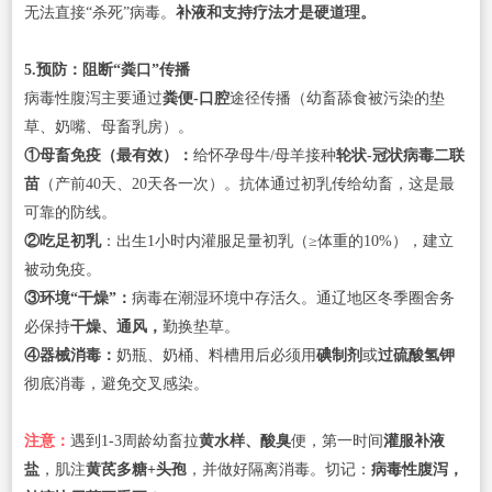
无法直接“杀死”病毒。
补液和支持疗法才是硬道理。
5.预防：阻断“粪口”传播
病毒性腹泻主要通过
粪便-口腔
途径传播（幼畜舔食被污染的垫
草、奶嘴、母畜乳房）。
①母畜免疫（最有效）：
给怀孕母牛/母羊接种
轮状-冠状病毒二联
苗
（产前40天、20天各一次）。抗体通过初乳传给幼畜，这是最
可靠的防线。
②吃足初乳
：出生1小时内灌服足量初乳（≥体重的10%），建立
被动免疫。
③环境“干燥”：
病毒在潮湿环境中存活久。通辽地区冬季圈舍务
必保持
干燥、通风，
勤换垫草。
④器械消毒：
奶瓶、奶桶、料槽用后必须用
碘制剂
或
过硫酸氢钾
彻底消毒，避免交叉感染。
注意：
遇到1-3周龄幼畜拉
黄水样、酸臭
便，第一时间
灌服补液
盐
，肌注
黄芪多糖+头孢
，并做好隔离消毒。切记：
病毒性腹泻，