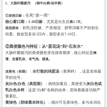
1、
大肠杆菌腹泻
（犊牛白痢/羔羊痢）
生死“第一周”
①发病日龄：
核心窗口期：1-10日龄
，尤其是出生后
第2-7天。
：初乳没吃够、产房潮湿、脐带消毒不严的初生
高危群体
幼畜。败血型多在3日内，肠型多在7-10日。
②粪便颜色与特征：从“蛋花汤”到“石灰水”
大肠杆菌腹泻的粪便颜色变化很有规律，核心特征是
稀
薄、含凝乳块、有气泡、腥臭。
：像
打散的鸡蛋汤
（黄粥样），这是发病最
淡黄色（初期）
早的信号。
灰白色/白色（典型期）
：病情加重后，粪便变为
灰白色或
乳白色水样
，这是“白痢”名称的由来，意味着肠道功能严
重紊乱。
黄绿色（胆绿素未转化）
：偶尔可见黄绿色，多与未消化