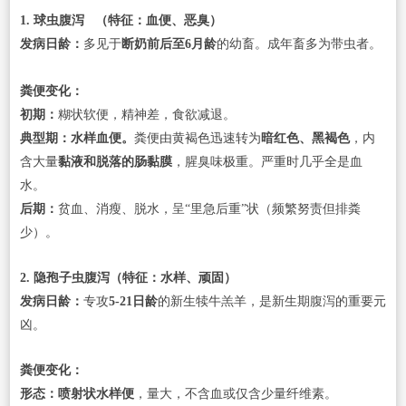
1.
球虫腹泻
（特征：血便、恶臭）
发病日龄：
多见于
断奶前后至6月龄
的幼畜。成年畜多为带虫者。
粪便变化：
初期：
糊状软便，精神差，食欲减退。
典型期：水样血便。
粪便由黄褐色迅速转为
暗红色、黑褐色
，内
含大量
黏液和脱落的肠黏膜
，腥臭味极重。严重时几乎全是血
水。
后期：
贫血、消瘦、脱水，呈“里急后重”状（频繁努责但排粪
少）。
2. 隐孢子虫腹泻（特征：水样、顽固）
发病日龄：
专攻
5-21日龄
的新生犊牛羔羊，是新生期腹泻的重要元
凶。
粪便变化：
形态：喷射状水样便
，量大，不含血或仅含少量纤维素。