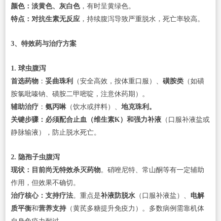
颜色：淡黄色、灰白色
，有时呈黄绿色。
特点：对抗生素无反应
，持续腹泻导致严重脱水，死亡率较高。
3、特效药与治疗方案
1. 球虫腹泻
首选药物
：
妥曲珠利
（安全高效，按体重口服）、
磺胺类
（如磺
胺氯吡嗪钠、磺胺二甲嘧啶，注意休药期）。
辅助治疗
：
氨丙啉
（饮水或拌料）、
地克珠利。
关键步骤：必须配合止血（维生素K）和强力补液
（口服补液盐或
静脉输液），防止脱水死亡。
2. 隐孢子虫腹泻
现状：目前尚无特效杀灭药物
。硝唑尼特、常山酮等有一定辅助
作用，但效果不确切。
治疗核心：支持疗法
。重点是
补液防脱水
（口服补液盐）、
电解
质平衡
和
营养支持
（黄芪多糖提升免疫力）。多数病例需靠机体