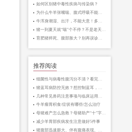
如何区别猪中毒性疾病与传染病？
为什么牛羊张嘴喘、腹式呼吸不能一上来就打氟苯尼考多西环素、卡那霉素泰乐菌素等？而是先打氨茶碱、呋塞米、地塞米松？
牛浑身潮湿、出汗，不能大意！多半是“牛酮病”这个配方投喂，几天快速恢复正常。养牛必看
猪一到夏天就“喘”个不停？不是老天不饶猪，是你没看透这三层病根
育肥猪猝死、腹部胀大？别再误诊，这是魏氏梭菌毒素中毒
推荐阅读
细菌性与病毒性腹泻分不清？看完这篇就懂了
猪蓝耳病防控无效？想控制蓝耳，必须先控制支原体
几种常见兽药注意事项与临床运用技术
牛羊瘤胃积食/症状有哪些/怎么治疗
母猪难产怎么急救？母猪助产“十”字方针学起来
减少羊胃部疾病发生注意做好5件事
猪腹部迅速膨大、伴有腹痛表现、呼吸急促等，该如何治疗？