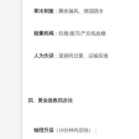
寒冷刺激
：圈舍漏风、潮湿阴冷
能量耗竭
：饥饿/腹泻/产后低血糖
人为失误
：退烧药过量、运输应激
四、黄金急救四步法
物理升温
（10分钟内启动）：