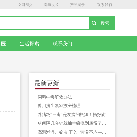
公司简介
养殖技术
产品展示
联系我们
兽医
生活探索
联系我们
最新更新
饲料中毒解救办法
兽用抗生素家族全梳理
养猪场“三毒”是发病的根源！搞好防治很重要！
猪间隔几分钟就抽羊癫疯到底得了什么病呢？
高温潮湿、蚊虫叮咬、营养不均——猪湿疹三大诱因及预防对策