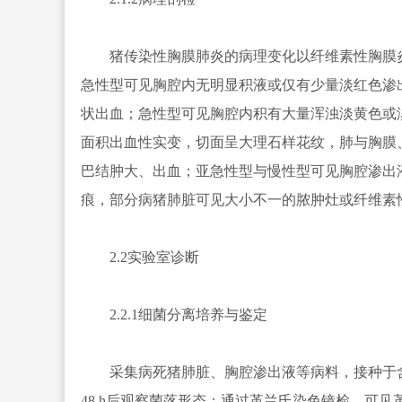
猪传染性胸膜肺炎的病理变化以纤维素性胸膜炎
急性型可见胸腔内无明显积液或仅有少量淡红色渗
状出血；急性型可见胸腔内积有大量浑浊淡黄色或
面积出血性实变，切面呈大理石样花纹，肺与胸膜
巴结肿大、出血；亚急性型与慢性型可见胸腔渗出
痕，部分病猪肺脏可见大小不一的脓肿灶或纤维素
2.2实验室诊断
2.2.1细菌分离培养与鉴定
采集病死猪肺脏、胸腔渗出液等病料，接种于含烟
48 h后观察菌落形态；通过革兰氏染色镜检，可