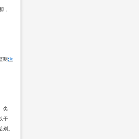
原，
监测
治
、尖
以干
鉴别。