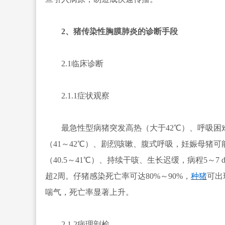
2、猪传染性胸膜肺炎的诊断手段
2.1临床诊断
2.1.1症状观察
最急性型病猪突发高热（大于42℃）、呼吸困难
（41～42℃）、剧烈咳嗽、腹式呼吸，妊娠母猪可
（40.5～41℃）、持续干咳、生长迟缓，病程5
超2周。仔猪感染死亡率可达80%～90%，
种猪
可出
喘气，死亡率显著上升。
2.1.2病理剖检