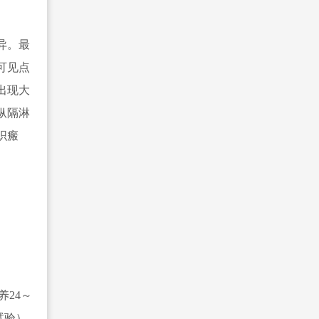
异。最
可见点
出现大
纵隔淋
织瘢
24～
试验）