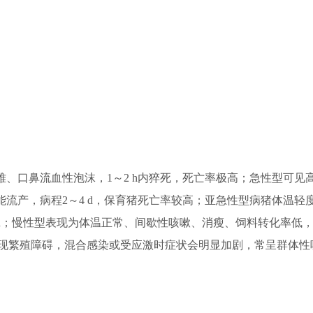
、口鼻流血性泡沫，1～2 h内猝死，死亡率极高；急性型可见
能流产，病程2～4 d，保育猪死亡率较高；亚急性型病猪体温轻
～7 d；慢性型表现为体温正常、间歇性咳嗽、消瘦、饲料转化率低
现繁殖障碍，混合感染或受应激时症状会明显加剧，常呈群体性