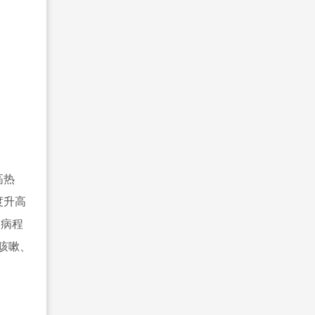
高热
度升高
，病程
咳嗽、