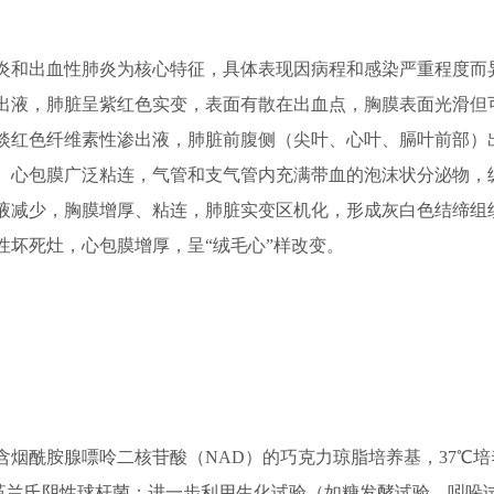
和出血性肺炎为核心特征，具体表现因病程和感染严重程度而
出液，肺脏呈紫红色实变，表面有散在出血点，胸膜表面光滑但
淡红色纤维素性渗出液，肺脏前腹侧（尖叶、心叶、膈叶前部）
、心包膜广泛粘连，气管和支气管内充满带血的泡沫状分泌物，
液减少，胸膜增厚、粘连，肺脏实变区机化，形成灰白色结缔组
性坏死灶，心包膜增厚，呈“绒毛心”样改变。
酰胺腺嘌呤二核苷酸（NAD）的巧克力琼脂培养基，37℃培养
见革兰氏阴性球杆菌；进一步利用生化试验（如糖发酵试验、吲哚