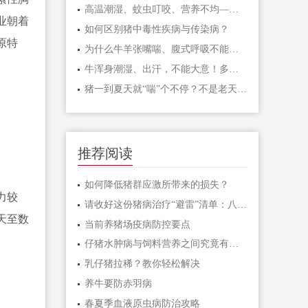
高温潮湿、蚊虫叮咬、营养不均——猪湿疹三大诱因及预防对策
业朝着
如何区别猪中毒性疾病与传染病？
原特
为什么牛羊张嘴喘、腹式呼吸不能一上来就打氟苯尼考多西环素、卡那霉素泰乐菌素等？而是先打氨茶碱、呋塞米、地塞米松？
牛浑身潮湿、出汗，不能大意！多半是“牛酮病”这个配方投喂，几天快速恢复正常。养牛必看
猪一到夏天就“喘”个不停？不是老天不饶猪，是你没看透这三层病根
推荐阅读
如何降低猪群应激所带来的损失？
力较
请收好这份猪病治疗“避雷”清单：八大禁忌与正确解决方案
天至数
当前养猪场疫病防控要点
仔猪水肿病与饲料营养之间究竟有啥关系？看完明白了
乳仔猪拉稀？教你轻松解决
养牛要防赤羽病
春夏季血液原虫病防治攻略