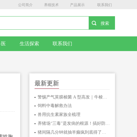
公司简介
养殖技术
产品展示
联系我们
兽医
生活探索
联系我们
最新更新
警惕产气荚膜梭菌 A 型高发｜牛梭菌病综合防控指南
饲料中毒解救办法
兽用抗生素家族全梳理
养猪场“三毒”是发病的根源！搞好防治很重要！
猪间隔几分钟就抽羊癫疯到底得了什么病呢？
素性胸