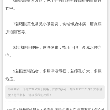
6眼结膜蓝紫发绀，见于伴有心肺机能障碍的重症过
程中。
7若猪眼黄色常见小肠发炎，钩端螺旋体病，肝炎病
胆道阻塞等。
8若猪眼睑肿胀，皮肤发青，指压下陷，多属水肿之
症。
9若眼窝塌陷者，多属津液亏损，若瞳孔扩大，多属
危症。
郑重声明：部分文章来源于网络，仅作为参考，如果网站中图片和文字侵
犯了您的版权，请联系我们处理！
上一篇：
猪梭菌性肠炎：发病急 病程短 毒血症 病死率高！怎么处