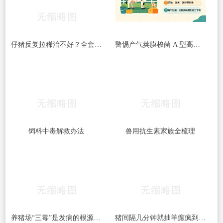
仔猪反复拉稀治不好？全套处理方案收好
警惕产气荚膜梭菌 A 型高发｜牛梭菌病综合防控指南
饲料中毒解救办法
兽用抗生素家族全梳理
养猪场“三毒”是发病的根源！搞好防治很重要！
猪间隔几分钟就抽羊癫疯到底得了什么病呢？