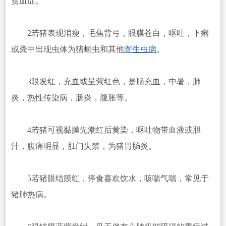
贫血症。
2若猪表现消瘦，毛焦背弓，眼膜苍白，呕吐，下痢
或粪中出现虫体为猪蛔虫和其他
寄生虫病
。
3眼发红，充血或呈紫红色，是脑充血，中暑，肺
炎，热性传染病，肠炎，腹胀等。
4若猪可视黏膜先潮红后黄染，呕吐物带血液或胆
汁，腹痛明显，肛门失禁，为猪胃肠炎。
5若猪眼结膜红，停食喜欢饮水，咳喘气喘，常见于
猪肺热病。