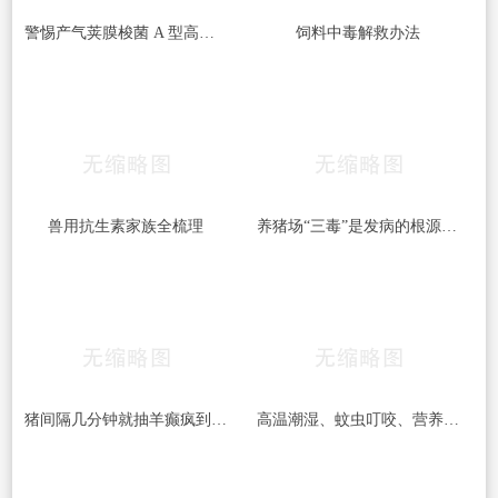
警惕产气荚膜梭菌 A 型高发｜牛梭菌病综合防控指南
饲料中毒解救办法
兽用抗生素家族全梳理
养猪场“三毒”是发病的根源！搞好防治很重要！
猪间隔几分钟就抽羊癫疯到底得了什么病呢？
高温潮湿、蚊虫叮咬、营养不均——猪湿疹三大诱因及预防对策