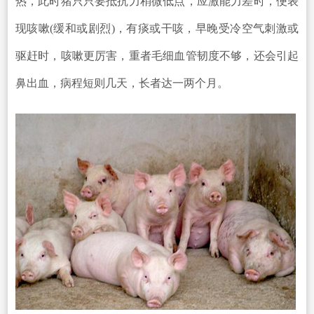
热，此时猪只只要抵抗力稍微低点，应激能力差时，便表
现咳嗽(缓和或剧烈)，有痰或干咳，早晚受冷空气刺激或
驱赶时，咳嗽更厉害，重者毛细血管韧度不够，还会引起
鼻出血，病程短则几天，长者达一两个月。