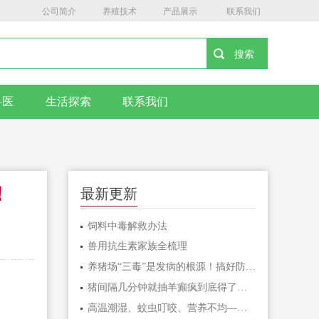
公司简介
养殖技术
产品展示
联系我们
兽医
生活探索
联系我们
！
最新更新
饲料中毒解救办法
兽用抗生素家族全梳理
养猪场“三毒”是发病的根源！搞好防治很重要！
猪间隔几分钟就抽羊癫疯到底得了什么病呢？
高温潮湿、蚊虫叮咬、营养不均——猪湿疹三大诱因及预防对策