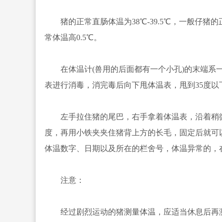
猪的正常直肠体温为38℃-39.5℃，一般仔猪的
常体温高0.5℃。
在体温计(兽用的后面都有一个小孔)的末端系一条
表进行消毒，消完毒后向下甩体温表，甩到35度以
左手拉住猪的尾巴，右手拿着体温表，沿着稍微
度，再用小铁夹夹住猪背上方的长毛，固定后就可以
体温数字、日期以及所在的栏舍号，体温异常的，
注意：
经过剧烈运动的猪测量体温，应适当休息后再测