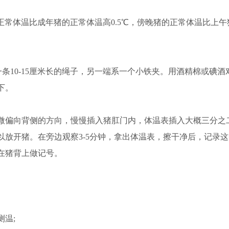
正常体温比成年猪的正常体温高0.5℃，傍晚猪的正常体温比上午
10-15厘米长的绳子，另一端系一个小铁夹。用酒精棉或碘酒
下。
偏向背侧的方向，慢慢插入猪肛门内，体温表插入大概三分之
放开猪。在旁边观察3-5分钟，拿出体温表，擦干净后，记录
在猪背上做记号。
温;