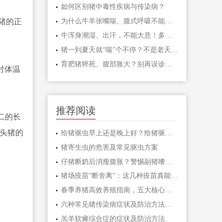
如何区别猪中毒性疾病与传染病？
猪的正
为什么牛羊张嘴喘、腹式呼吸不能一上来就打氟苯尼考多西环素、卡那霉素泰乐菌素等？而是先打氨茶碱、呋塞米、地塞米松？
牛浑身潮湿、出汗，不能大意！多半是“牛酮病”这个配方投喂，几天快速恢复正常。养牛必看
猪一到夏天就“喘”个不停？不是老天不饶猪，是你没看透这三层病根
育肥猪猝死、腹部胀大？别再误诊，这是魏氏梭菌毒素中毒
对体温
推荐阅读
二的长
这头猪的
给猪驱虫早上还是晚上好？给猪驱虫什么时间好
猪寄生虫的危害及常见驱虫方案
仔猪断奶后消瘦腹胀？警惕副猪嗜血杆菌病
猪场疫苗“断舍离”：这几种疫苗真能省！但先学会这3套替代防控法
春季养猪高效养殖指南，五大核心要点防控疫病！
六种常见猪传染病症状及防治方法，一定要收藏！
羔羊软瘫综合症的症状及防治方法