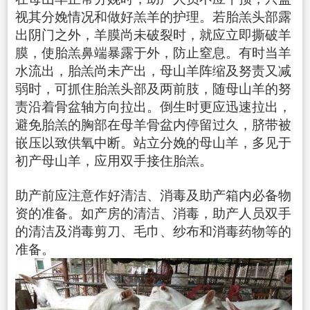
视其分娩情况和做好羔羊的护理。若胎羔头部露
出阴门之外，羊膜尚未破裂时，就应立即撕破羊
膜，使胎羔鼻端暴露于外，防止窒息。有时当羊
水流出，胎羔尚未产出，母山羊阵缩及努责又减
弱时，可抓住胎羔头部及两前肢，随母山羊的努
责沿着骨盆轴方向拉出。倒生时更应迅速拉出，
避免胎羔的胸部在母羊骨盆内停留过久，脐带被
嵌压以致供氧中断。站立分娩的母山羊，多见于
初产母山羊，应用双手接住胎羔。
助产前应注意作好清洁、消毒及助产箱内必备物
资的准备。如产房的清洁、消毒，助产人员双手
的清洁及消毒剪刀、毛巾、纱布和消毒药物等的
准备。