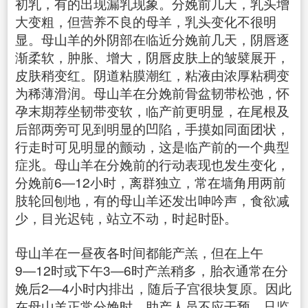
初乳，有的出现漏乳现象。分娩前几天，乳头增
大变粗，但营养不良的母羊，乳头变化不很明
显。母山羊的外阴部在临近分娩前几天，阴唇逐
渐柔软，肿胀、增大，阴唇皮肤上的皱襞展开，
皮肤稍变红。阴道粘膜潮红，粘液由浓厚粘稠变
为稀薄滑润。母山羊在分娩前骨盆韧带松弛，怀
孕末期荐坐韧带变软，临产前更明显，在尾根及
后部两旁可见到明显的凹陷，手摸如同面团状，
行走时可见明显的颤动，这是临产前的一个典型
症兆。母山羊在分娩前的行动表现也发生变化，
分娩前6―12小时，离群独立，常在墙角用两前
肢轮回刨地，有的母山羊还发出呻吟声，食欲减
少，目光迟钝，站立不动，时起时卧。
母山羊在一昼夜各时间都能产羔，但在上午
9―12时或下午3―6时产羔稍多，胎衣通常在分
娩后2―4小时内排出，随后子宫很块复原。因此
在母山羊正常分娩时，助产人员不应干预，只监