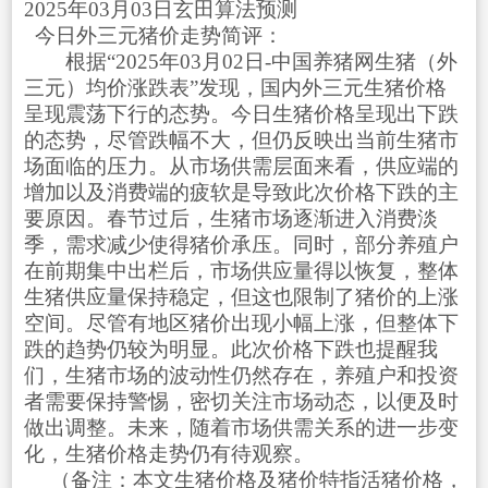
2025年03月03日玄田算法预测
今日外三元猪价走势简评：
根据“2025年03月02日-中国养猪网生猪（外
三元）均价涨跌表”发现，国内外三元生猪价格
呈现震荡下行的态势。今日生猪价格呈现出下跌
的态势，尽管跌幅不大，但仍反映出当前生猪市
场面临的压力。从市场供需层面来看，供应端的
增加以及消费端的疲软是导致此次价格下跌的主
要原因。春节过后，生猪市场逐渐进入消费淡
季，需求减少使得猪价承压。同时，部分养殖户
在前期集中出栏后，市场供应量得以恢复，整体
生猪供应量保持稳定，但这也限制了猪价的上涨
空间。尽管有地区猪价出现小幅上涨，但整体下
跌的趋势仍较为明显。此次价格下跌也提醒我
们，生猪市场的波动性仍然存在，养殖户和投资
者需要保持警惕，密切关注市场动态，以便及时
做出调整。未来，随着市场供需关系的进一步变
化，生猪价格走势仍有待观察。
（备注：本文生猪价格及猪价特指活猪价格，