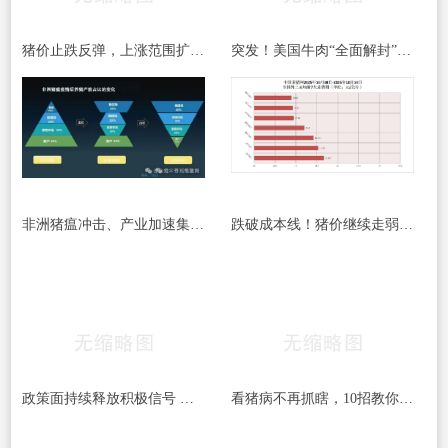
猪价止跌反弹，上涨范围扩大！8月7日行情分析：这次能涨多久？
突发！美国牛肉“全面解封”，400+工厂重启输华，国内牛价要“降”？
非洲猪瘟冲击、产业加速集中与中国生猪产能稳定性研究
跌破成本线！猪价继续走弱，养殖端亏损扩大！
政策面持续释放积极信号 生猪重心有望上移
看猪病不再抓瞎，10招教你轻松判定猪是否生病